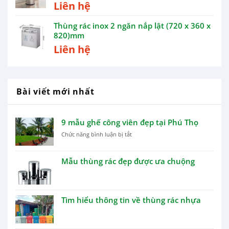
Liên hệ
Thùng rác inox 2 ngăn nắp lật (720 x 360 x
820)mm
Liên hệ
Bài viết mới nhất
9 mẫu ghế công viên đẹp tại Phú Thọ
ở
Chức năng bình luận bị tắt
9
mẫu
Mẫu thùng rác đẹp được ưa chuộng
ghế
công
viên
đẹp
tại
Tìm hiểu thông tin về thùng rác nhựa
Phú
Thọ