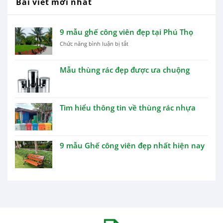
Bài viết mới nhất
9 mẫu ghế công viên đẹp tại Phú Thọ
ở
Chức năng bình luận bị tắt
9
mẫu
Mẫu thùng rác đẹp được ưa chuộng
ghế
công
viên
đẹp
tại
Tìm hiểu thông tin về thùng rác nhựa
Phú
Thọ
9 mẫu Ghế công viên đẹp nhất hiện nay