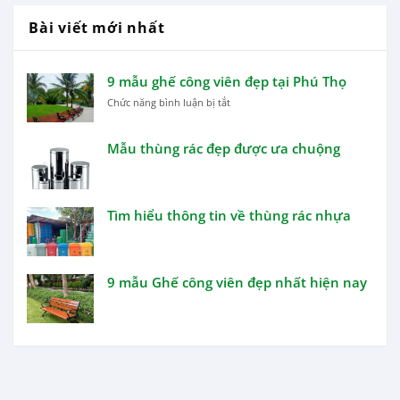
Bài viết mới nhất
9 mẫu ghế công viên đẹp tại Phú Thọ
ở
Chức năng bình luận bị tắt
9
mẫu
Mẫu thùng rác đẹp được ưa chuộng
ghế
công
viên
đẹp
tại
Tìm hiểu thông tin về thùng rác nhựa
Phú
Thọ
9 mẫu Ghế công viên đẹp nhất hiện nay